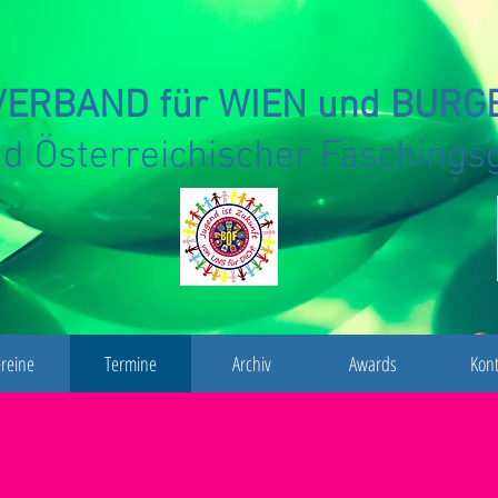
ERBAND für WIEN und BUR
d Österreichischer Faschings
reine
Termine
Archiv
Awards
Kont