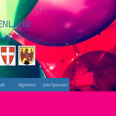
GENLAND
gilden
akt
Allgemeines
Links/Sponsoren